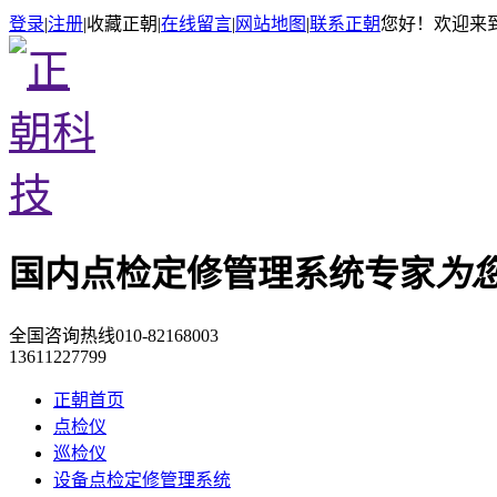
登录
|
注册
|
收藏正朝
|
在线留言
|
网站地图
|
联系正朝
您好！欢迎来
国内点检定修管理系统专家
为
全国咨询热线
010-82168003
13611227799
正朝首页
点检仪
巡检仪
设备点检定修管理系统