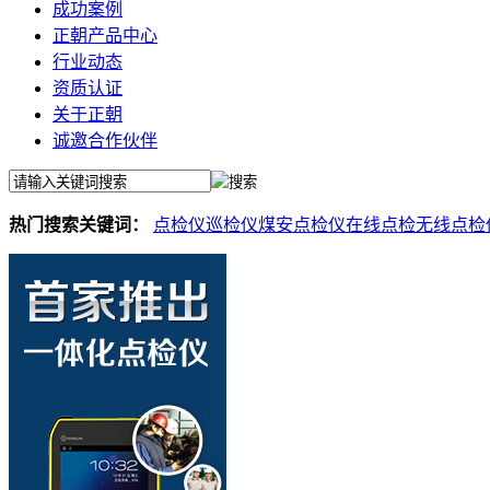
成功案例
正朝产品中心
行业动态
资质认证
关于正朝
诚邀合作伙伴
热门搜索关键词：
点检仪
巡检仪
煤安点检仪
在线点检
无线点检