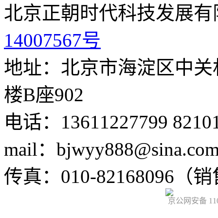
北京正朝时代科技发展有
14007567号
地址：北京市海淀区中关
楼B座902
电话：13611227799 821
mail：bjwyy888@sina.co
传真：010-8216809
京公网安备 1101